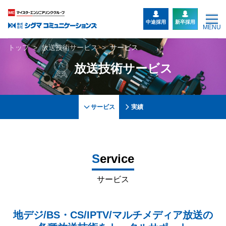
中途採用
新卒採用
MENU
トップ
>
放送技術サービス
>
サービス
放送技術サービス
サービス
実績
S
ervice
サービス
地デジ/BS・CS/IPTV/マルチメディア放送の