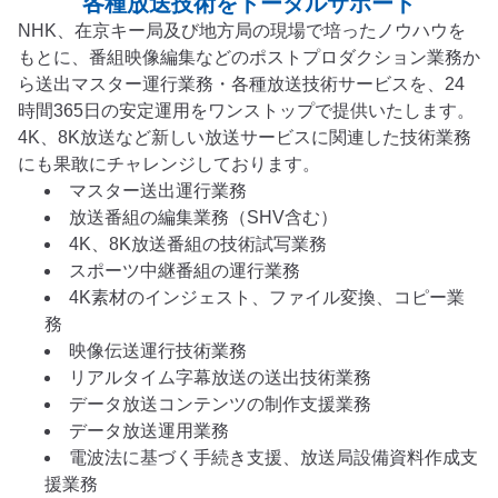
各種放送技術をトータルサポート
NHK、在京キー局及び地方局の現場で培ったノウハウを
もとに、番組映像編集などのポストプロダクション業務か
ら送出マスター運行業務・各種放送技術サービスを、24
時間365日の安定運用をワンストップで提供いたします。
4K、8K放送など新しい放送サービスに関連した技術業務
にも果敢にチャレンジしております。
マスター送出運行業務
放送番組の編集業務（SHV含む）
4K、8K放送番組の技術試写業務
スポーツ中継番組の運行業務
4K素材のインジェスト、ファイル変換、コピー業
務
映像伝送運行技術業務
リアルタイム字幕放送の送出技術業務
データ放送コンテンツの制作支援業務
データ放送運用業務
電波法に基づく手続き支援、放送局設備資料作成支
援業務