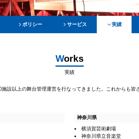
ポリシー
サービス
実績
W
orks
実績
、70施設以上の舞台管理運営を行なってきました。これからも
神奈川県
横須賀芸術劇場
神奈川県立音楽堂