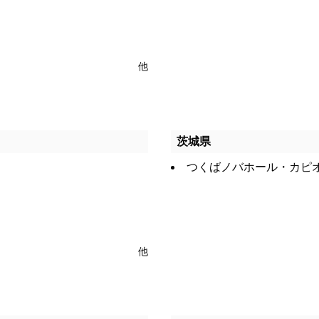
他
茨城県
つくばノバホール・カピ
他