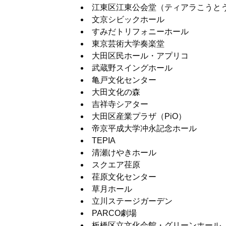
江東区江東公会堂（ティアラこうと
文京シビックホール
すみだトリフォニーホール
東京芸術大学奏楽堂
大田区民ホール・アプリコ
武蔵野スイングホール
亀戸文化センター
大田文化の森
吉祥寺シアター
大田区産業プラザ（PiO）
帝京平成大学冲永記念ホール
TEPIA
清瀬けやきホール
スクエア荏原
荏原文化センター
草月ホール
立川ステージガーデン
PARCO劇場
板橋区立文化会館・グリーンホール