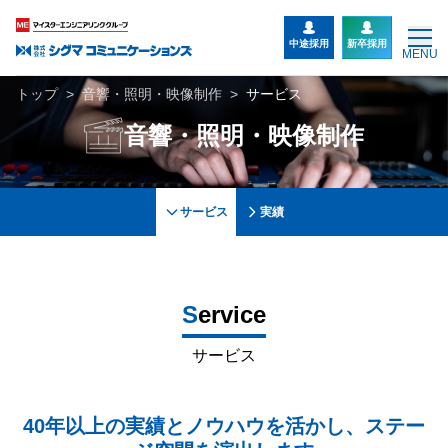
中途採用
新卒採用
MENU
トップ
>
音響・照明・映像制作
>
サービス
音響・照明・映像制作
サービス
実績
S
ervice
サービス
40年以上の実績とノウハウを活かし、ステー